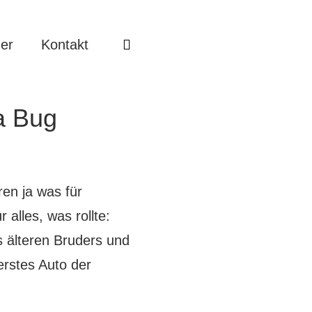
er
Kontakt
a Bug
ren ja was für
 alles, was rollte:
s älteren Bruders und
erstes Auto der