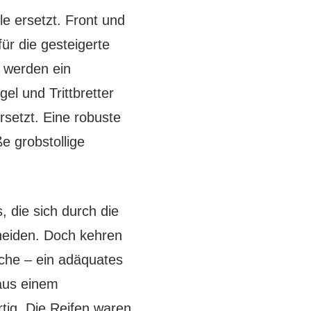
e ersetzt. Front und
ür die gesteigerte
 werden ein
el und Trittbretter
rsetzt. Eine robuste
e grobstollige
 die sich durch die
heiden. Doch kehren
uche – ein adäquates
aus einem
tig. Die Reifen waren