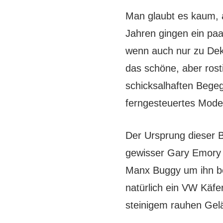
Man glaubt es kaum, a
Jahren gingen ein paa
wenn auch nur zu Deko
das schöne, aber ros
schicksalhaften Begeg
ferngesteuertes Model
Der Ursprung dieser B
gewisser Gary Emory d
Manx Buggy um ihn bei
natürlich ein VW Käfer
steinigem rauhen Gelä