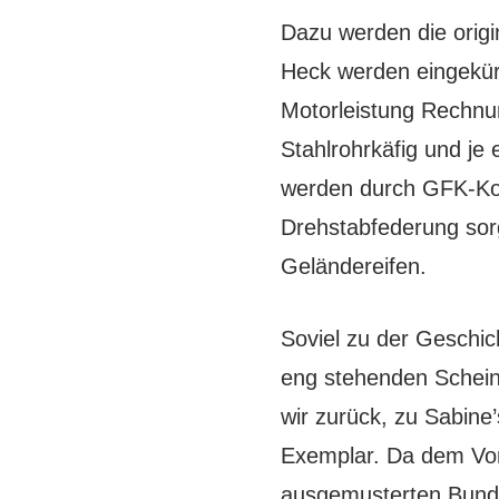
Dazu werden die orig
Heck werden eingekürz
Motorleistung Rechnun
Stahlrohrkäfig und je 
werden durch GFK-Kotf
Drehstabfederung sorgt
Geländereifen.
Soviel zu der Geschic
eng stehenden Schein
wir zurück, zu Sabine
Exemplar. Da dem Vor
ausgemusterten Bundes