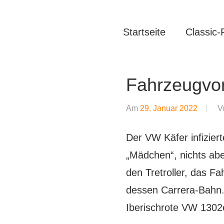
Zum
Inhalt
Oldtimer
https://oldtimer-
Startseite
Classic-
springen
*
Youngtimer
nrw.net
*
Fahrzeugvor
Motorsport
Am
29. Januar 2022
V
*
Tuning
Der VW Käfer infizier
„Mädchen“, nichts aber
den Tretroller, das F
dessen Carrera-Bahn.
Iberischrote VW 1302e