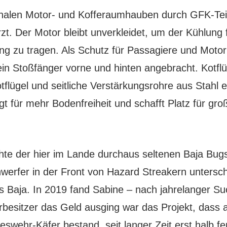
inalen Motor- und Kofferaumhauben durch GFK-Teil
t. Der Motor bleibt unverkleidet, um der Kühlung f
g zu tragen. Als Schutz für Passagiere und Motor
ein Stoßfänger vorne und hinten angebracht. Kotflüg
lügel und seitliche Verstärkungsrohre aus Stahl e
 für mehr Bodenfreiheit und schafft Platz für groß
hte der hier im Lande durchaus seltenen Baja Bugs,
werfer in der Front von Hazard Streakern untersc
’s Baja. In 2019 fand Sabine – nach jahrelanger S
besitzer das Geld ausging war das Projekt, dass 
wehr-Käfer bestand, seit langer Zeit erst halb fer