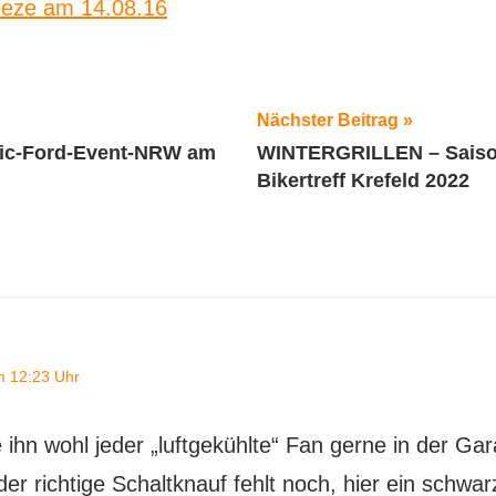
eeze am 14.08.16
ation
Nächster Beitrag
sic-Ford-Event-NRW am
WINTERGRILLEN – Saiso
Bikertreff Krefeld 2022
m 12:23 Uhr
ihn wohl jeder „luftgekühlte“ Fan gerne in der Ga
 der richtige Schaltknauf fehlt noch, hier ein schwa