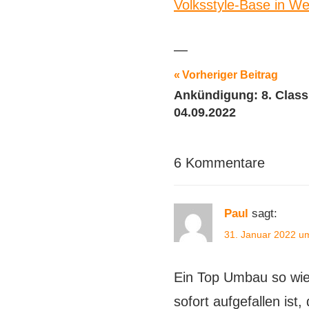
Volksstyle-Base in W
—
Beitragsnavig
Schlagwörter:
Vorheriger Beitrag
Ankündigung: 8. Clas
2021
,
04.09.2022
Fahrzeugvorstellung
,
Foto-
Shootings
,
6 Kommentare
Luftgekühlt
,
Motorsport
,
Oldtimer
,
Paul
sagt:
Tuning
,
31. Januar 2022 u
Volkswagen
,
VW
Ein Top Umbau so wie 
sofort aufgefallen ist,