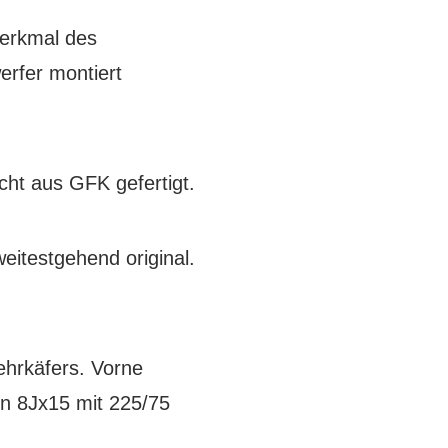
erkmal des
rfer montiert
cht aus GFK gefertigt.
eitestgehend original.
hrkäfers. Vorne
en 8Jx15 mit 225/75