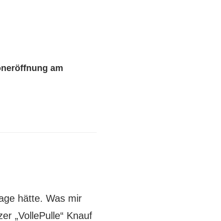
neröffnung am
rage hätte. Was mir
rzer „VollePulle“ Knauf