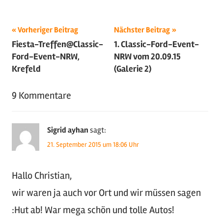
Beitragsnavigation
Schlagwörter:
Vorheriger Beitrag
Nächster Beitrag
Fiesta-Treffen@Classic-
1. Classic-Ford-Event-
2015
,
Ford-Event-NRW,
NRW vom 20.09.15
Classic
Krefeld
(Galerie 2)
Ford
Event
,
9 Kommentare
Ford
,
Motorsport
,
Oldtimer
,
Sigrid ayhan
sagt:
US-
21. September 2015 um 18:06 Uhr
Cars
,
Youngtimer
Hallo Christian,
wir waren ja auch vor Ort und wir müssen sagen
:Hut ab! War mega schön und tolle Autos!