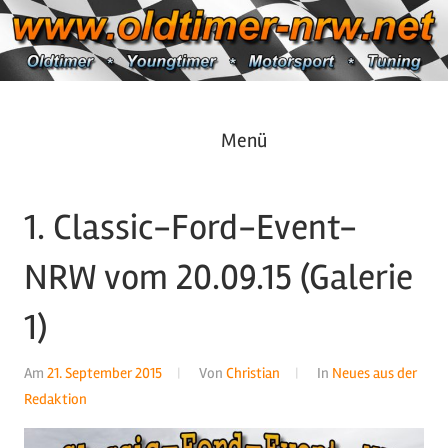
Zum
Inhalt
springen
Oldtimer
https://oldtimer-
Menü
*
Youngtimer
nrw.net
*
1. Classic-Ford-Event-
Motorsport
*
NRW vom 20.09.15 (Galerie
Tuning
1)
Am
21. September 2015
Von
Christian
In
Neues aus der
Redaktion