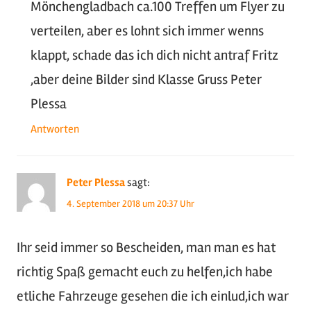
Fahrzeugvorstellungen
Neues aus der Redaktion
Netzwerk:
Maic Schulte
Chromjuwelen
Facebook
Instagram