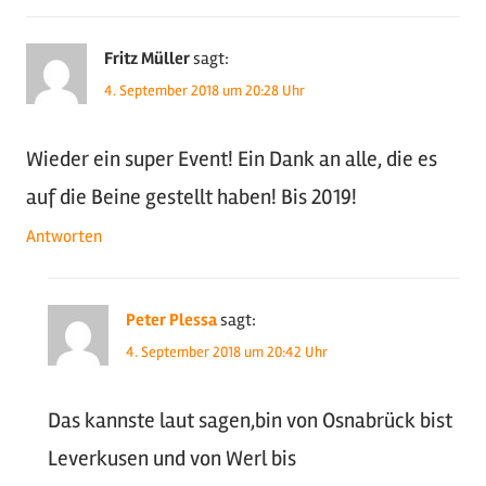
Email:
oldtimer-nrw@gmx.net
Mobil: 0173 5293817
Informatives:
Empfehlenswerte Seiten
Impressum
Datenschutzerklärung
EU-DSVGO
Kategorie: