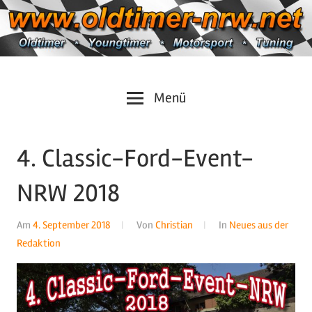
Zum
Inhalt
springen
Oldtimer
https://oldtimer-
Menü
*
Youngtimer
nrw.net
*
4. Classic-Ford-Event-
Motorsport
*
NRW 2018
Tuning
Am
4. September 2018
Von
Christian
In
Neues aus der
Redaktion