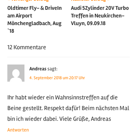
E-Mail-Adresse
*
Website
Redaktion:
Christian Koch
Weberstr. 3
47506 Neukirchen-Vluyn