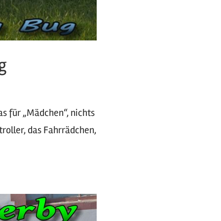
g
as für „Mädchen“, nichts
etroller, das Fahrrädchen,