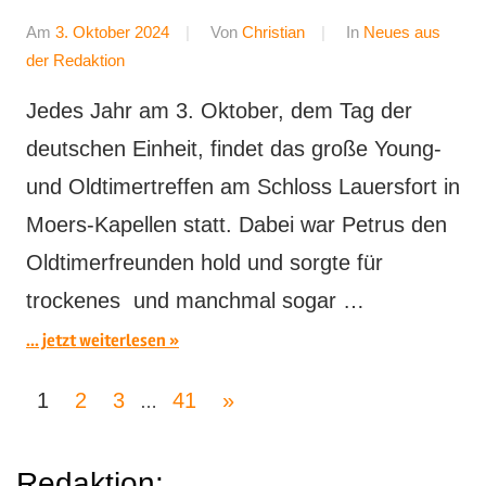
Am
3. Oktober 2024
Von
Christian
In
Neues aus
der Redaktion
Jedes Jahr am 3. Oktober, dem Tag der
deutschen Einheit, findet das große Young-
und Oldtimertreffen am Schloss Lauersfort in
Moers-Kapellen statt. Dabei war Petrus den
Oldtimerfreunden hold und sorgte für
trockenes und manchmal sogar …
... jetzt weiterlesen
Seitennummerierung
Nächste
1
2
3
41
»
…
der
Beiträge
Redaktion: