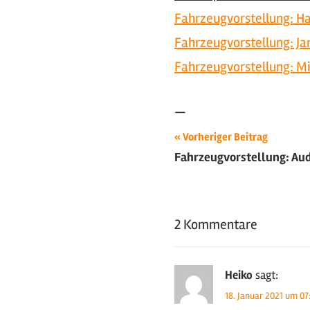
Fahrzeugvorstellung: Ha
Fahrzeugvorstellung: Ja
Fahrzeugvorstellung: Mi
—
Beitragsnavigat
Schlagwörter:
Vorheriger Beitrag
Fahrzeugvorstellung: Audi
2020
,
Fahrzeugvorstellung
,
Ford
,
Foto-
2 Kommentare
Shootings
,
Oldtimer
,
Tuning
,
Heiko
sagt:
Youngtimer
18. Januar 2021 um 07