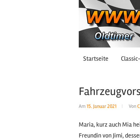
Zum
Inhalt
springen
Oldtimer
https://oldtimer-
Startseite
Classic
*
Youngtimer
nrw.net
*
Fahrzeugvorst
Motorsport
Am
15. Januar 2021
Von
C
*
Tuning
Maria, kurz auch Mia hei
Freundin von Jimi, dess