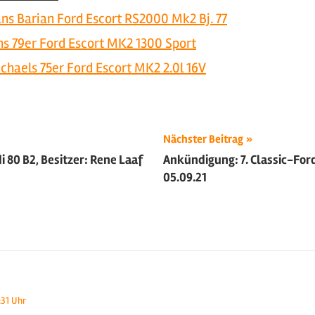
ns Barian Ford Escort RS2000 Mk2 Bj. 77
ns 79er Ford Escort MK2 1300 Sport
chaels 75er Ford Escort MK2 2.0l 16V
ion
Nächster Beitrag
 80 B2, Besitzer: Rene Laaf
Ankündigung: 7. Classic-F
05.09.21
:31 Uhr