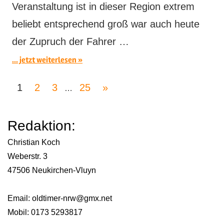
Veranstaltung ist in dieser Region extrem
beliebt entsprechend groß war auch heute
der Zupruch der Fahrer …
... jetzt weiterlesen
Seitennummerierung
Nächste
1
2
3
25
»
…
der
Beiträge
Redaktion:
Beiträge
Christian Koch
Weberstr. 3
47506 Neukirchen-Vluyn
Email:
oldtimer-nrw@gmx.net
Mobil: 0173 5293817