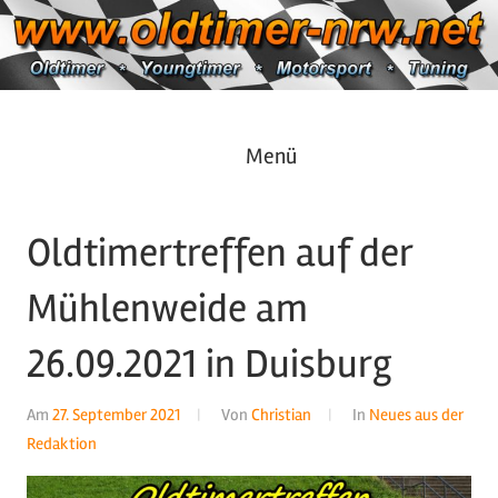
Zum
Inhalt
springen
Oldtimer
https://oldtimer-
Menü
*
Youngtimer
nrw.net
*
Oldtimertreffen auf der
Motorsport
*
Mühlenweide am
Tuning
26.09.2021 in Duisburg
Am
27. September 2021
Von
Christian
In
Neues aus der
Redaktion