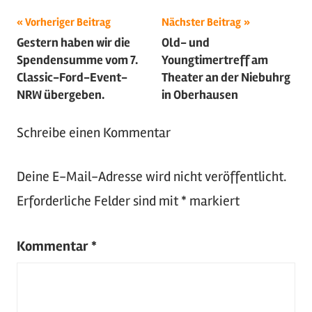
Beitragsnavigation
Schlagwörter:
Vorheriger Beitrag
Nächster Beitrag
Gestern haben wir die
Old- und
2021
,
Spendensumme vom 7.
Youngtimertreff am
Luftgekühlt
,
Classic-Ford-Event-
Theater an der Niebuhrg
Oldtimer
,
NRW übergeben.
in Oberhausen
Tuning
,
Volkswagen
,
Schreibe einen Kommentar
VW
Deine E-Mail-Adresse wird nicht veröffentlicht.
Erforderliche Felder sind mit
*
markiert
Kommentar
*