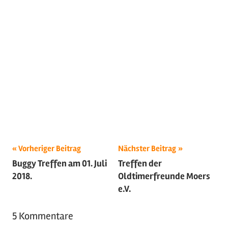
Beitragsnavigation
Schlagwörter:
Vorheriger Beitrag
Nächster Beitrag
Buggy Treffen am 01. Juli
Treffen der
2018
,
2018.
Oldtimerfreunde Moers
Luftgekühlt
,
e.V.
Oldtimer
,
Volkswagen
,
5 Kommentare
VW