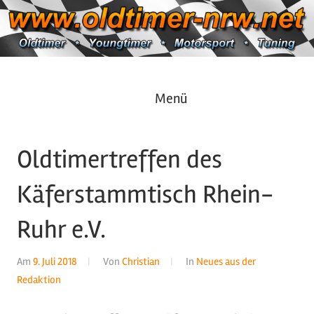
Zum
Inhalt
springen
Oldtimer
https://oldtimer-
Menü
*
Youngtimer
nrw.net
*
Oldtimertreffen des
Motorsport
*
Käferstammtisch Rhein-
Tuning
Ruhr e.V.
Am
9. Juli 2018
Von
Christian
In
Neues aus der
Redaktion