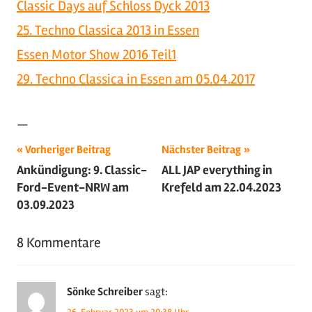
Classic Days auf Schloss Dyck 2013
25. Techno Classica 2013 in Essen
Essen Motor Show 2016 Teil1
29. Techno Classica in Essen am 05.04.2017
—
Beitragsnavigation
Schlagwörter:
Vorheriger Beitrag
Nächster Beitrag
Ankündigung: 9. Classic-
ALL JAP everything in
2023
,
Ford-Event-NRW am
Krefeld am 22.04.2023
Ford
,
03.09.2023
Motorsport
,
Oldtimer
,
8 Kommentare
Sportwagen
Sönke Schreiber
sagt: