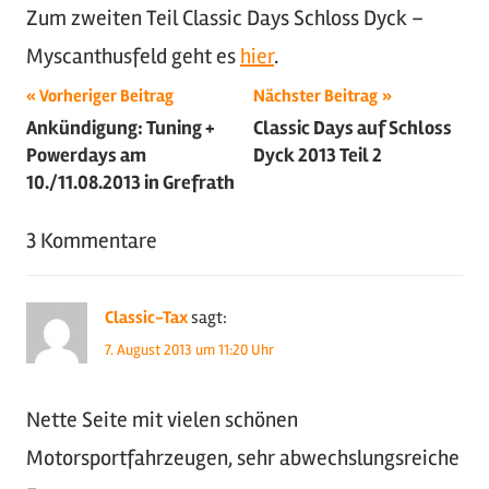
Zum zweiten Teil Classic Days Schloss Dyck –
Myscanthusfeld geht es
hier
.
Beitragsnavigation
Schlagwörter:
Vorheriger Beitrag
Nächster Beitrag
Ankündigung: Tuning +
Classic Days auf Schloss
2013
,
Powerdays am
Dyck 2013 Teil 2
Classic
10./11.08.2013 in Grefrath
Days
,
Motorsport
,
3 Kommentare
Oldtimer
,
US-
Cars
,
Classic-Tax
sagt:
Youngtimer
7. August 2013 um 11:20 Uhr
Nette Seite mit vielen schönen
Motorsportfahrzeugen, sehr abwechslungsreiche