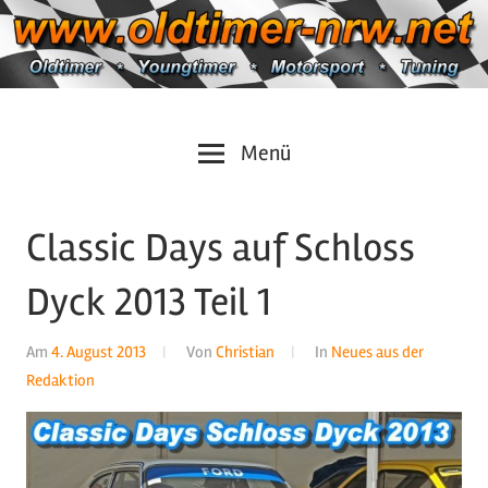
Zum
Inhalt
springen
Oldtimer
https://oldtimer-
Menü
*
Youngtimer
nrw.net
*
Classic Days auf Schloss
Motorsport
*
Dyck 2013 Teil 1
Tuning
Am
4. August 2013
Von
Christian
In
Neues aus der
Redaktion