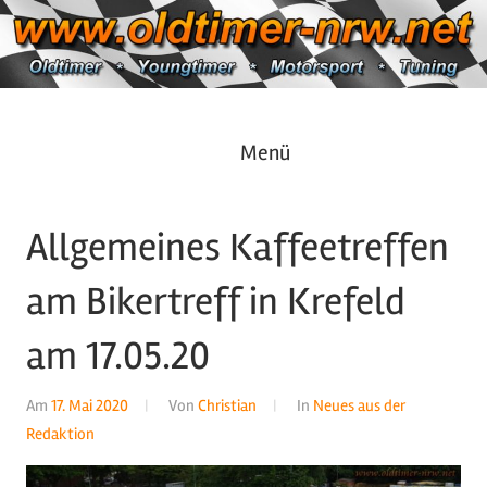
Zum
Inhalt
springen
Oldtimer
https://oldtimer-
Menü
*
Youngtimer
nrw.net
*
Allgemeines Kaffeetreffen
Motorsport
*
am Bikertreff in Krefeld
Tuning
am 17.05.20
Am
17. Mai 2020
Von
Christian
In
Neues aus der
Redaktion