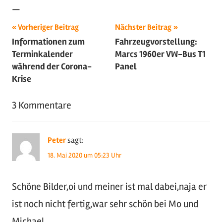
—
Beitragsnavigation
Schlagwörter:
Vorheriger Beitrag
Nächster Beitrag
Informationen zum
Fahrzeugvorstellung:
2020
,
Terminkalender
Marcs 1960er VW-Bus T1
Ford
,
während der Corona-
Panel
Luftgekühlt
,
Krise
Oldtimer
,
Tuning
,
3 Kommentare
US-
Cars
,
Youngtimer
Peter
sagt:
18. Mai 2020 um 05:23 Uhr
Schöne Bilder,oi und meiner ist mal dabei,naja er
ist noch nicht fertig,war sehr schön bei Mo und
Michael.