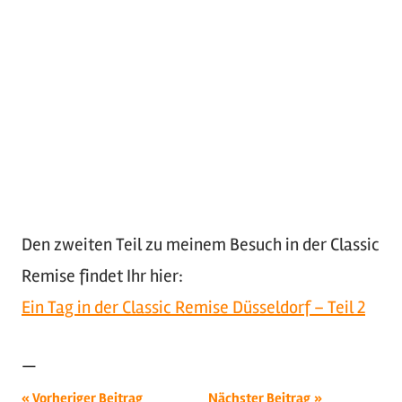
Den zweiten Teil zu meinem Besuch in der Classic
Remise findet Ihr hier:
Ein Tag in der Classic Remise Düsseldorf – Teil 2
—
Beitragsnavigation
Schlagwörter:
Vorheriger Beitrag
Nächster Beitrag