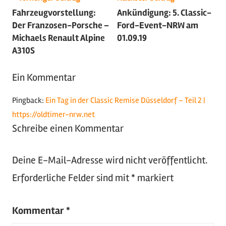
Fahrzeugvorstellung:
Ankündigung: 5. Classic-
2018
,
Der Franzosen-Porsche –
Ford-Event-NRW am
Motorsport
,
Michaels Renault Alpine
01.09.19
Oldtimer
,
A310S
Tuning
,
Youngtimer
Ein Kommentar
Pingback:
Ein Tag in der Classic Remise Düsseldorf – Teil 2 |
https://oldtimer-nrw.net
Schreibe einen Kommentar
Deine E-Mail-Adresse wird nicht veröffentlicht.
Erforderliche Felder sind mit
*
markiert
Kommentar
*