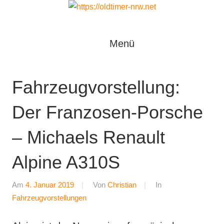
Zum
Inhalt
Oldtimer
springen
https://oldtimer-
Menü
*
Youngtimer
nrw.net
*
Fahrzeugvorstellung:
Motorsport
*
Der Franzosen-Porsche
Tuning
– Michaels Renault
Alpine A310S
Am
4. Januar 2019
Von
Christian
In
Fahrzeugvorstellungen