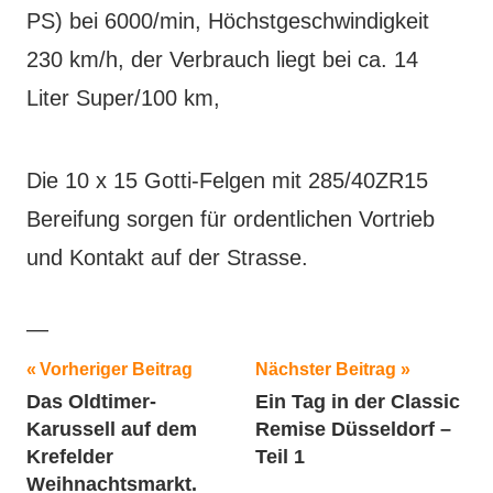
PS) bei 6000/min, Höchstgeschwindigkeit
230 km/h, der Verbrauch liegt bei ca. 14
Liter Super/100 km,
Die 10 x 15 Gotti-Felgen mit 285/40ZR15
Bereifung sorgen für ordentlichen Vortrieb
und Kontakt auf der Strasse.
—
Beitragsnavigation
Schlagwörter:
Vorheriger Beitrag
Nächster Beitrag
Das Oldtimer-
Ein Tag in der Classic
2018
,
Karussell auf dem
Remise Düsseldorf –
Fahrzeugvorstellung
,
Krefelder
Teil 1
Oldtimer
,
Weihnachtsmarkt.
Sportwagen
,