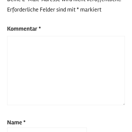
Motorsport
,
Oldtimer
,
Erforderliche Felder sind mit
*
markiert
Tuning
,
US-
Kommentar
*
Cars
,
Youngtimer
Name
*