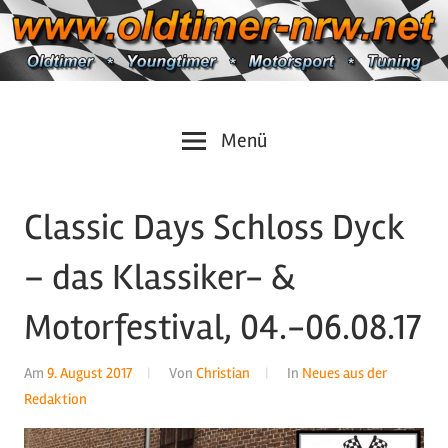
Zum
Inhalt
springen
Oldtimer
https://oldtimer-
Menü
*
Youngtimer
nrw.net
*
Classic Days Schloss Dyck
Motorsport
*
– das Klassiker- &
Tuning
Motorfestival, 04.-06.08.17
Am
9. August 2017
Von
Christian
In
Neues aus der
Redaktion