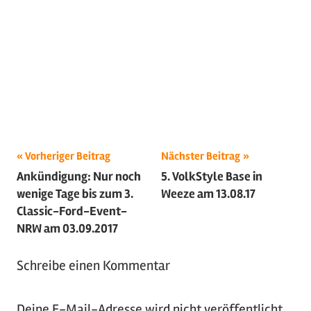
Beitragsnavigation
Schlagwörter:
Vorheriger Beitrag
Nächster Beitrag
Ankündigung: Nur noch
5. VolkStyle Base in
2017
,
wenige Tage bis zum 3.
Weeze am 13.08.17
Classic
Classic-Ford-Event-
Days
,
NRW am 03.09.2017
Classic
Ford
Schreibe einen Kommentar
Event
,
Messe
,
Deine E-Mail-Adresse wird nicht veröffentlicht.