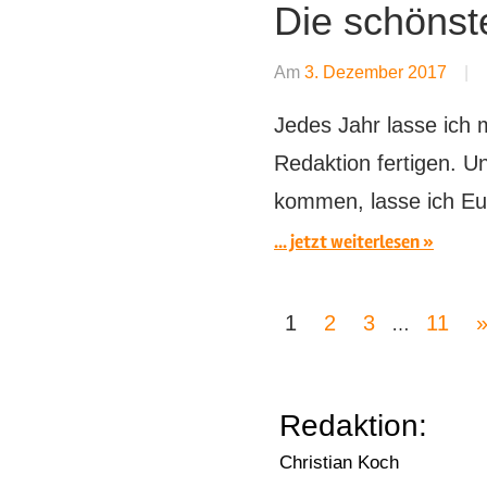
Die schönst
Am
3. Dezember 2017
Jedes Jahr lasse ich 
Redaktion fertigen. U
kommen, lasse ich E
... jetzt weiterlesen
Seitennummerie
N
1
2
3
11
…
der
B
Beiträge
Redaktion:
Christian Koch