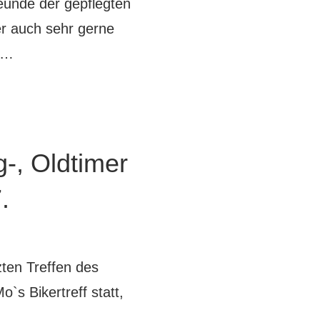
eunde der gepflegten
er auch sehr gerne
t …
g-, Oldtimer
.
zten Treffen des
`s Bikertreff statt,