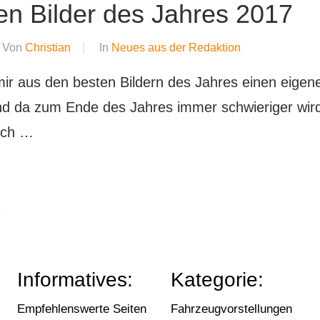
en Bilder des Jahres 2017
Von
Christian
In
Neues aus der Redaktion
mir aus den besten Bildern des Jahres einen eigene
nd da zum Ende des Jahres immer schwieriger wird 
uch …
rung
ächste
»
eiträge
Informatives:
Kategorie:
Empfehlenswerte Seiten
Fahrzeugvorstellungen