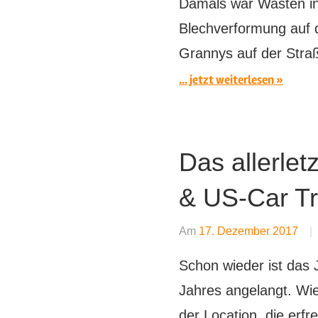
Damals war Wasten in
Blechverformung auf 
Grannys auf der Stra
... jetzt weiterlesen
Das allerlet
& US-Car Tr
Am
17. Dezember 2017
Schon wieder ist das J
Jahres angelangt. Wie 
der Location, die erf