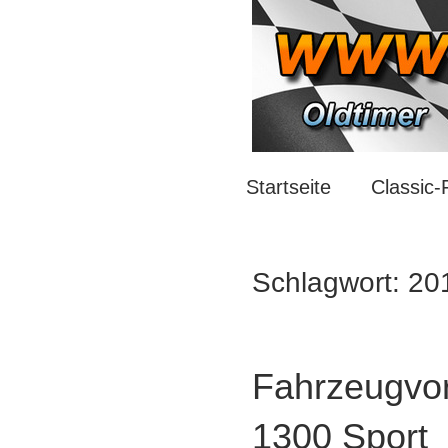
Zum
Inhalt
springen
Oldtimer
https://oldtimer-
Startseite
Classic-
*
Youngtimer
nrw.net
*
Schlagwort:
20
Motorsport
*
Fahrzeugvor
Tuning
1300 Sport