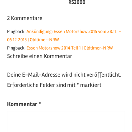
RS2000
Rod
,
Messe
,
2 Kommentare
Motorshow
,
Motorsport
,
Pingback:
Ankündigung: Essen Motorshow 2015 vom 28.11. –
Oldtimer
,
06.12.2015 | Oldtimer-NRW
Tuning
,
Pingback:
Essen Motorshow 2014 Teil 1 | Oldtimer-NRW
US-
Schreibe einen Kommentar
Cars
,
Youngtimer
Deine E-Mail-Adresse wird nicht veröffentlicht.
Erforderliche Felder sind mit
*
markiert
Kommentar
*