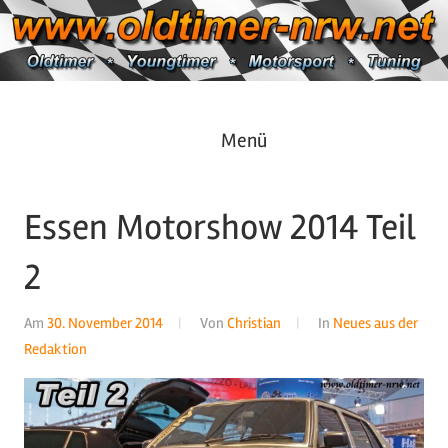
Zum
Inhalt
springen
Oldtimer
https://oldtimer-
Menü
*
Youngtimer
nrw.net
*
Essen Motorshow 2014 Teil
Motorsport
*
2
Tuning
Am
30. November 2014
Von
Christian
In
Neues aus der
Redaktion