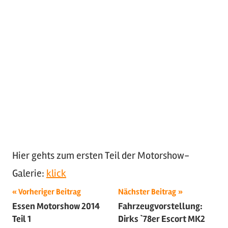
Hier gehts zum ersten Teil der Motorshow-
Galerie:
klick
Beitragsnavigation
Schlagwörter:
Vorheriger Beitrag
Nächster Beitrag
Essen Motorshow 2014
Fahrzeugvorstellung:
2014
,
Teil 1
Dirks `78er Escort MK2
Hot