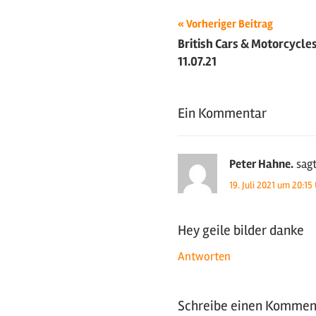
Beitragsnavigat
Schlagwörter:
Vorheriger Beitrag
British Cars & Motorcycle
2021
,
11.07.21
Luftgekühlt
,
Oldtimer
,
Sportwagen
,
Ein Kommentar
Tuning
,
Volkswagen
,
VW
,
Peter Hahne.
sagt
Youngtimer
19. Juli 2021 um 20:15
Hey geile bilder danke
Antworten
Schreibe einen Kommen