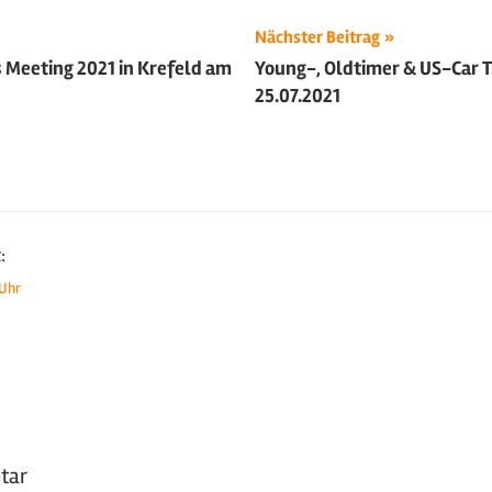
ion
Nächster Beitrag
s Meeting 2021 in Krefeld am
Young-, Oldtimer & US-Car T
25.07.2021
:
 Uhr
tar