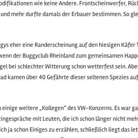
odifikationen wie keine Andere. Frontscheinwerfer, Rüc
s und mehr durfte damals der Erbauer bestimmen. So gl
gys eher eine Randerscheinung auf den hiesigen Käfer 
wenn der Buggyclub Rheinland zum gemeinsamen Happe
gel bei schlechter Witterung schon wetterfest sein. Abe
Grad kamen über 40 Gefährte dieser seltenen Spezies auf
h einige weitere „Kollegen“ des VW-Konzerns. Es war gan
zingespräche mit Leuten, die ich schon länger nicht me
ich ja schon Einiges zu erzählen, schließlich liegt das le