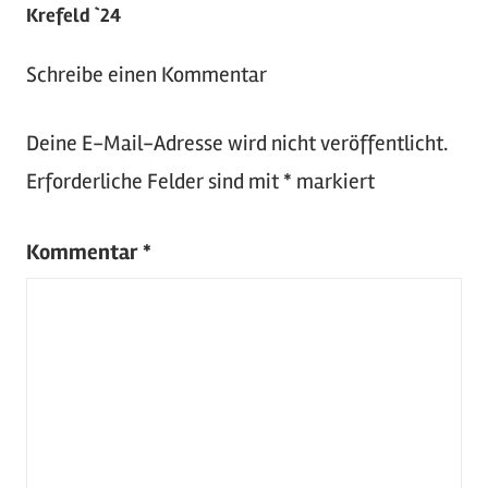
Krefeld `24
Oldtimer
,
Sportwagen
,
Schreibe einen Kommentar
Tuning
,
Youngtimer
Deine E-Mail-Adresse wird nicht veröffentlicht.
Erforderliche Felder sind mit
*
markiert
Kommentar
*