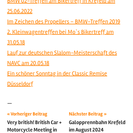
BMW 02-Treffen am Bikertreff in Krefeld am
25.06.2022
Im Zeichen des Propellers – BMW-Treffen 2019
2. Kleinwagentreffen bei Mo`s Bikertreff am
31.05.18
Lauf zur deutschen Slalom-Meisterschaft des
NAVC am 20.05.18
Ein schöner Sonntag in der Classic Remise
Düsseldorf
—
Beitragsnavigation
Schlagwörter:
Vorheriger Beitrag
Nächster Beitrag
Very british! British Car +
Galopprennbahn Krefeld
2024
,
Motorcycle Meeting in
im August 2024
Motorsport
,