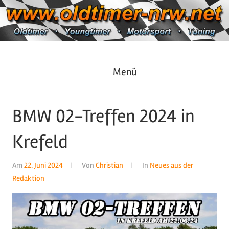
Zum
Inhalt
springen
Oldtimer
https://oldtimer-
Menü
*
Youngtimer
nrw.net
*
BMW 02-Treffen 2024 in
Motorsport
*
Krefeld
Tuning
Am
22. Juni 2024
Von
Christian
In
Neues aus der
Redaktion