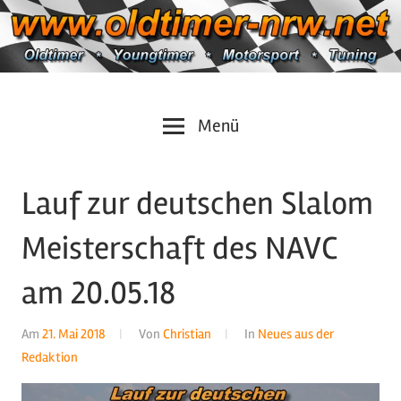
Zum
Inhalt
springen
Oldtimer
https://oldtimer-
Menü
*
Youngtimer
nrw.net
*
Lauf zur deutschen Slalom
Motorsport
*
Meisterschaft des NAVC
Tuning
am 20.05.18
Am
21. Mai 2018
Von
Christian
In
Neues aus der
Redaktion