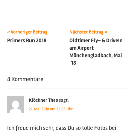
Beitragsnavigation
Schlagwörter:
Vorheriger Beitrag
Nächster Beitrag
Primers Run 2018
Oldtimer Fly- & DriveIn
2018
,
am Airport
Motorsport
,
Mönchengladbach, Mai
Tuning
,
`18
Youngtimer
8 Kommentare
Klöckner Theo
sagt:
21. Mai 2018 um 22:03 Uhr
Ich freue mich sehr, dass Du so tolle Fotos bei