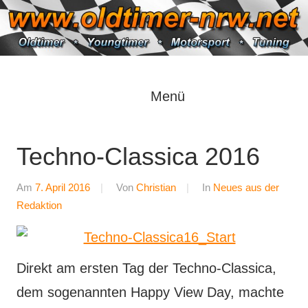
Zum
Inhalt
springen
Oldtimer
https://oldtimer-
Menü
*
Youngtimer
nrw.net
*
Techno-Classica 2016
Motorsport
*
Am
7. April 2016
Von
Christian
In
Neues aus der
Tuning
Redaktion
Direkt am ersten Tag der Techno-Classica,
dem sogenannten Happy View Day, machte