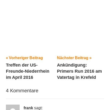
Beitragsnavigation
Schlagwörter:
Vorheriger Beitrag
Nächster Beitrag
Treffen der US-
Ankündigung:
2016
,
Freunde-Niederrhein
Primers Run 2016 am
Ford
,
im April 2016
Vatertag in Krefeld
Motorsport
,
Oldtimer
,
4 Kommentare
Techno
Classica
,
Tuning
,
frank
sagt: