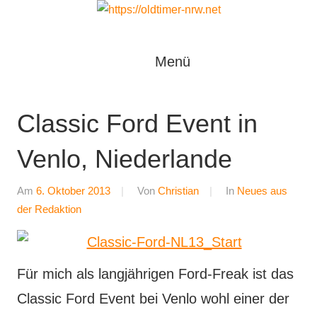
Zum
Inhalt
Oldtimer
springen
https://oldtimer-
Menü
*
Youngtimer
nrw.net
*
Classic Ford Event in
Motorsport
*
Venlo, Niederlande
Tuning
Am
6. Oktober 2013
Von
Christian
In
Neues aus
der Redaktion
Für mich als langjährigen Ford-Freak ist das
Classic Ford Event bei Venlo wohl einer der