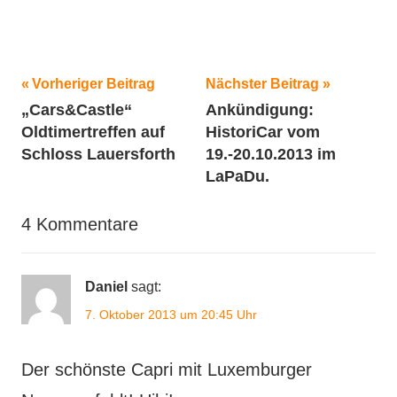
Beitragsnavigation
Schlagwörter:
Vorheriger Beitrag
Nächster Beitrag
„Cars&Castle“
Ankündigung:
2013
,
Oldtimertreffen auf
HistoriCar vom
Classic
Schloss Lauersforth
19.-20.10.2013 im
Ford
LaPaDu.
Event
,
Ford
,
4 Kommentare
Motorsport
,
Oldtimer
Daniel
sagt:
7. Oktober 2013 um 20:45 Uhr
Der schönste Capri mit Luxemburger