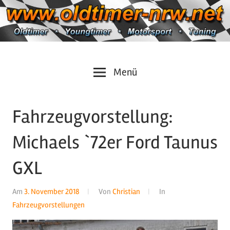
Zum
Inhalt
springen
Oldtimer
https://oldtimer-
Menü
*
Youngtimer
nrw.net
*
Fahrzeugvorstellung:
Motorsport
*
Michaels `72er Ford Taunus
Tuning
GXL
Am
3. November 2018
Von
Christian
In
Fahrzeugvorstellungen