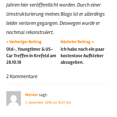
Jahren hier veröffentlicht worden. Durch einer
Umstrukturierung meines Blogs ist er allerdings
leider verloren gegangen. Deswegen wurde er
nochmal rekonstruiert.
Beitragsnavigation
Schlagwörter:
Vorheriger Beitrag
Nächster Beitrag
Old-, Youngtimer & US-
Ich habe noch ein paar
2018
,
Car Treffen in Krefeld am
kostenlose Aufkleber
Fahrzeugvorstellung
,
28.10.18
abzugeben.
Ford
,
Oldtimer
2 Kommentare
Werner
sagt:
3. November 2018 um 19:27 Uhr