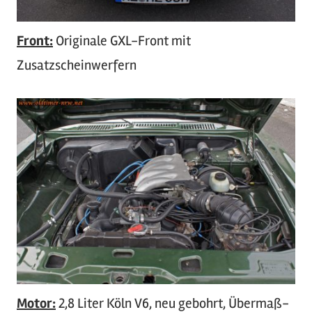
Front:
Originale GXL-Front mit
Zusatzscheinwerfern
Motor:
2,8 Liter Köln V6, neu gebohrt, Übermaß-