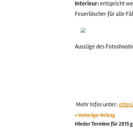
Interieur:
entspricht wei
Feuerlöscher für alle Fä
Auszüge des Fotoshootin
Mehr Infos unter:
otten
Beitragsnavigat
Schlagwörter:
Vorheriger Beitrag
Wieder Termine für 2015 
2014
,
Fahrzeugvorstellung
,