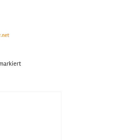
w.net
markiert