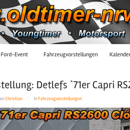
-Ford-Event
Fahrzeugvorstellungen
Kalende
tellung: Detlefs `71er Capri R
on
Christian
In
Fahrzeugvorstellungen