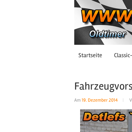
Zum
Inhalt
springen
Oldtimer
https://oldtimer-
Startseite
Classic
*
Youngtimer
nrw.net
*
Fahrzeugvors
Motorsport
Am
19. Dezember 2014
V
*
Tuning