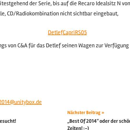
testgehend der Serie, bis auf die Recaro Idealsitz N v
lle, CD/Radiokombination nicht sichtbar eingebaut,
gs von C&A für das Detlef seinen Wagen zur Verfügung g
2014@unitybox.de
ion
Nächster Beitrag
gesucht!
„Best Of 2014“ oder der schö
Zeiten! ;-)