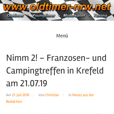
Zum
Inhalt
springen
Oldtimer
https://oldtimer-
Menü
*
Youngtimer
nrw.net
*
Nimm 2! – Franzosen- und
Motorsport
*
Campingtreffen in Krefeld
Tuning
am 21.07.19
Am
21. Juli 2019
Von
Christian
In
Neues aus der
Redaktion