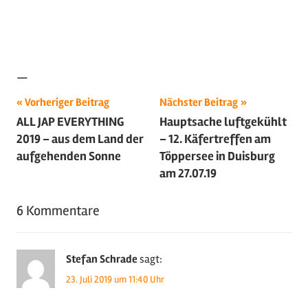
—
Beitragsnavigation
Schlagwörter:
Vorheriger Beitrag
Nächster Beitrag
ALL JAP EVERYTHING
Hauptsache luftgekühlt
2019
,
2019 – aus dem Land der
– 12. Käfertreffen am
Oldtimer
,
aufgehenden Sonne
Töppersee in Duisburg
Sportwagen
,
am 27.07.19
Tuning
,
Youngtimer
6 Kommentare
Stefan Schrade
sagt:
23. Juli 2019 um 11:40 Uhr