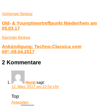
Beitragsnavigation
Schlagwörter:
Vorheriger Beitrag
2017
,
Oldtimer
,
Old- & Youngtimertreffpunkt Niederrhein am
Tuning
,
05.03.17
US-
Cars
,
Nächster Beitrag
Youngtimer
Ankündigung: Techno-Classica vom
05*.-09.04.2017
2 Kommentare
Horst
sagt:
12. März 2017 um 22:54 Uhr
Top
Antworten