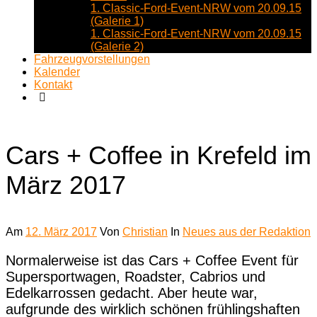
1. Classic-Ford-Event-NRW vom 20.09.15
(Galerie 1)
1. Classic-Ford-Event-NRW vom 20.09.15
(Galerie 2)
Fahrzeugvorstellungen
Kalender
Kontakt
Cars + Coffee in Krefeld im
März 2017
Am
12. März 2017
Von
Christian
In
Neues aus der Redaktion
Normalerweise ist das Cars + Coffee Event für
Supersportwagen, Roadster, Cabrios und
Edelkarrossen gedacht. Aber heute war,
aufgrunde des wirklich schönen frühlingshaften