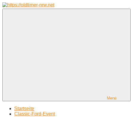
Zum
Inhalt
springen
https://oldtimer-
Oldtimer
nrw.net
*
Youngtimer
*
Motorsport
*
Tuning
Menü
Startseite
Classic-Ford-Event