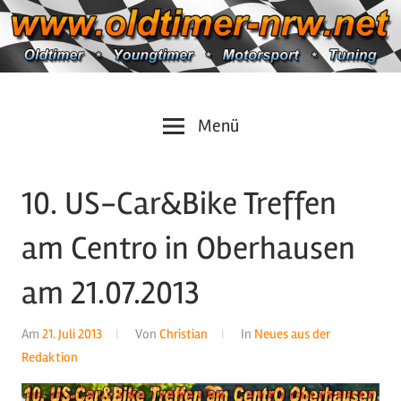
Zum
Inhalt
springen
Oldtimer
https://oldtimer-
Menü
*
Youngtimer
nrw.net
*
10. US-Car&Bike Treffen
Motorsport
*
am Centro in Oberhausen
Tuning
am 21.07.2013
Am
21. Juli 2013
Von
Christian
In
Neues aus der
Redaktion