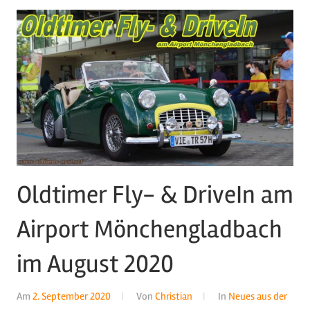
Oldtimer Fly- & DriveIn am
Airport Mönchengladbach
im August 2020
Am
2. September 2020
Von
Christian
In
Neues aus der