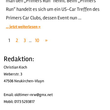
man den „Primers Run“ nennt. Beim „Primers
Run“ handelt es sich um ein US-Car Treffen des
Primers Car Clubs, dessen Event nun …
... jetzt weiterlesen
Seitennummerierung
Nächste
1
2
3
10
»
…
Beiträge
der
Redaktion:
Beiträge
Christian Koch
Weberstr. 3
47506 Neukirchen-Vluyn
Email:
oldtimer-nrw@gmx.net
Mobil: 0173 5293817