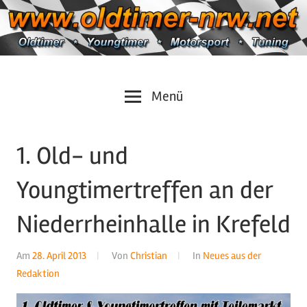
Zum
Inhalt
springen
Oldtimer
https://oldtimer-
Menü
*
Youngtimer
nrw.net
*
1. Old- und
Motorsport
*
Youngtimertreffen an der
Tuning
Niederrheinhalle in Krefeld
Am
28. April 2013
Von
Christian
In
Neues aus der
Redaktion