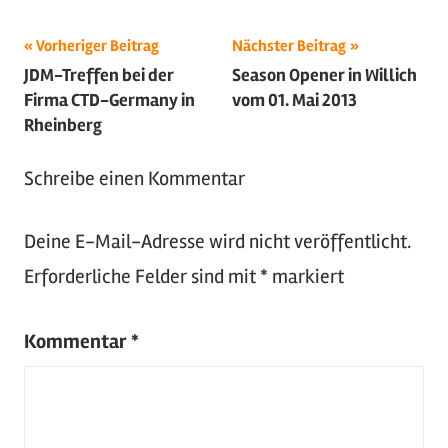
Beitragsnavigation
Schlagwörter:
Vorheriger Beitrag
Nächster Beitrag
JDM-Treffen bei der
Season Opener in Willich
2013
,
Firma CTD-Germany in
vom 01. Mai 2013
Oldtimer
,
Rheinberg
Youngtimer
Schreibe einen Kommentar
Deine E-Mail-Adresse wird nicht veröffentlicht.
Erforderliche Felder sind mit
*
markiert
Kommentar
*