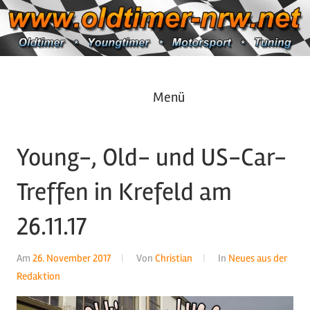
Zum
Inhalt
springen
Oldtimer
https://oldtimer-
Menü
*
Youngtimer
nrw.net
*
Young-, Old- und US-Car-
Motorsport
*
Treffen in Krefeld am
Tuning
26.11.17
Am
26. November 2017
Von
Christian
In
Neues aus der
Redaktion