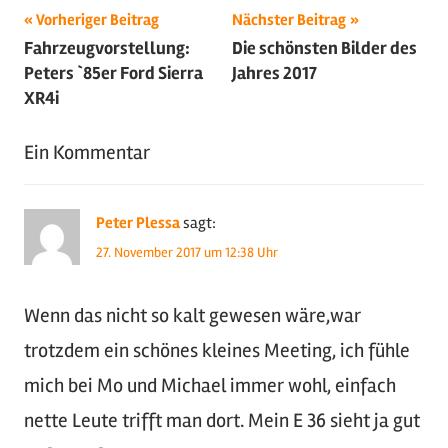
Beitragsnavigation
Schlagwörter:
Vorheriger Beitrag
Nächster Beitrag
Fahrzeugvorstellung:
Die schönsten Bilder des
2017
,
Peters `85er Ford Sierra
Jahres 2017
Oldtimer
,
XR4i
US-
Cars
,
Ein Kommentar
Youngtimer
Peter Plessa
sagt:
27. November 2017 um 12:38 Uhr
Wenn das nicht so kalt gewesen wäre,war
trotzdem ein schönes kleines Meeting, ich fühle
mich bei Mo und Michael immer wohl, einfach
nette Leute trifft man dort. Mein E 36 sieht ja gut