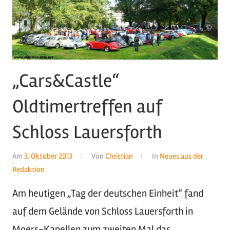
„Cars&Castle“
Oldtimertreffen auf
Schloss Lauersforth
Am
3. Oktober 2013
Von
Christian
In
Neues aus der
Redaktion
Am heutigen „Tag der deutschen Einheit“ fand
auf dem Gelände von Schloss Lauersforth in
Moers-Kapellen zum zweiten Mal das