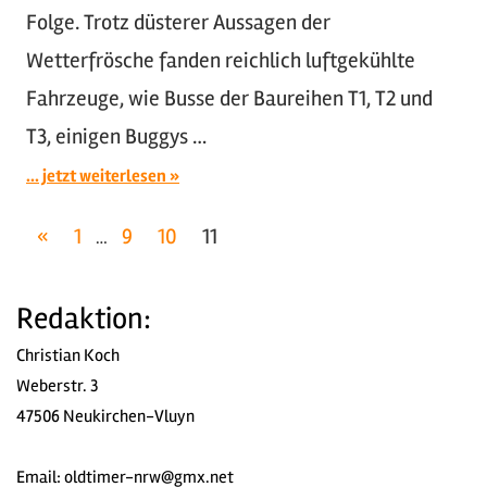
Folge. Trotz düsterer Aussagen der
Wetterfrösche fanden reichlich luftgekühlte
Fahrzeuge, wie Busse der Baureihen T1, T2 und
T3, einigen Buggys …
... jetzt weiterlesen
Seitennummerierung
Vorherige
«
1
9
10
11
…
Beiträge
der
Redaktion:
Beiträge
Christian Koch
Weberstr. 3
47506 Neukirchen-Vluyn
Email:
oldtimer-nrw@gmx.net