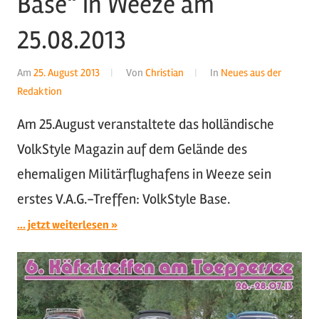
Base“ in Weeze am
25.08.2013
Am
25. August 2013
Von
Christian
In
Neues aus der
Redaktion
Am 25.August veranstaltete das holländische
VolkStyle Magazin auf dem Gelände des
ehemaligen Militärflughafens in Weeze sein
erstes V.A.G.-Treffen: VolkStyle Base.
... jetzt weiterlesen