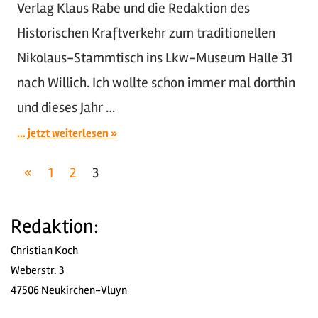
Verlag Klaus Rabe und die Redaktion des
Historischen Kraftverkehr zum traditionellen
Nikolaus-Stammtisch ins Lkw-Museum Halle 31
nach Willich. Ich wollte schon immer mal dorthin
und dieses Jahr …
... jetzt weiterlesen
Seitennummerierung
Vorherige
«
1
2
3
Beiträge
der
Redaktion:
Beiträge
Christian Koch
Weberstr. 3
47506 Neukirchen-Vluyn