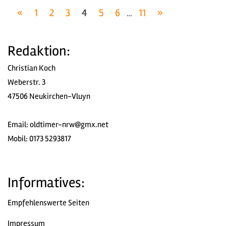
Seitennummerierung
Vorherige
Nächste
«
1
2
3
4
5
6
11
»
…
Beiträge
Beiträge
der
Redaktion:
Beiträge
Christian Koch
Weberstr. 3
47506 Neukirchen-Vluyn
Email:
oldtimer-nrw@gmx.net
Mobil: 0173 5293817
Informatives:
Empfehlenswerte Seiten
Impressum