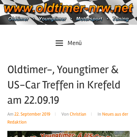
Zum
Inhalt
springen
Oldtimer
https://oldtimer-
Menü
*
Youngtimer
nrw.net
*
Oldtimer-, Youngtimer &
Motorsport
*
US-Car Treffen in Krefeld
Tuning
am 22.09.19
Am
22. September 2019
Von
Christian
In
Neues aus der
Redaktion