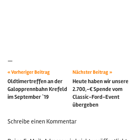
—
Beitragsnavigation
Vorheriger Beitrag
Nächster Beitrag
Oldtimertreffen an der
Heute haben wir unsere
Galopprennbahn Krefeld
2.700,-€ Spende vom
im September `19
Classic-Ford-Event
übergeben
Schreibe einen Kommentar