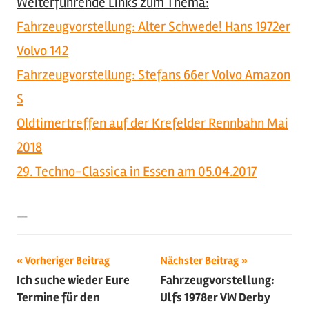
Weiterführende Links zum Thema:
Fahrzeugvorstellung: Alter Schwede! Hans 1972er
Volvo 142
Fahrzeugvorstellung: Stefans 66er Volvo Amazon
S
Oldtimertreffen auf der Krefelder Rennbahn Mai
2018
29. Techno-Classica in Essen am 05.04.2017
—
Beitragsnavigation
Schlagwörter:
Vorheriger Beitrag
Nächster Beitrag
Ich suche wieder Eure
Fahrzeugvorstellung:
2021
,
Termine für den
Ulfs 1978er VW Derby
Fahrzeugvorstellung
,