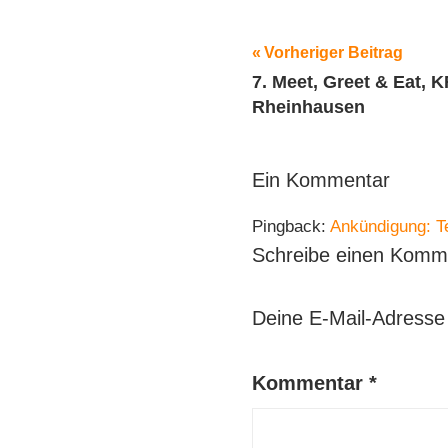
Beitragsnavig
Schlagwörter:
Vorheriger Beitrag
7. Meet, Greet & Eat, 
2015
,
Rheinhausen
Messe
,
Oldtimer
,
Techno
Ein Kommentar
Classica
,
Youngtimer
Pingback:
Ankündigung: T
Schreibe einen Komm
Deine E-Mail-Adresse w
Kommentar
*