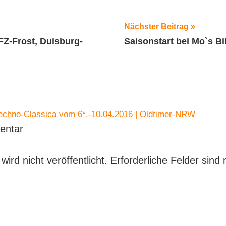
ation
Nächster Beitrag
KFZ-Frost, Duisburg-
Saisonstart bei Mo`s Bi
echno-Classica vom 6*.-10.04.2016 | Oldtimer-NRW
entar
ird nicht veröffentlicht.
Erforderliche Felder sind