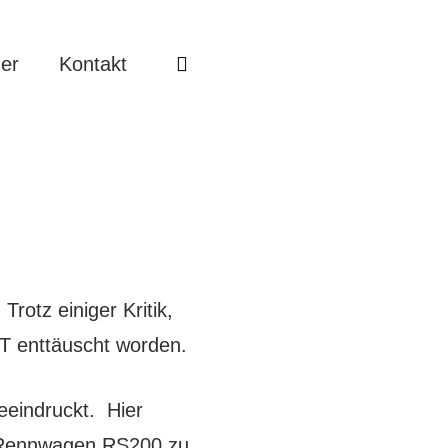
er
Kontakt
otz einiger Kritik,
HT enttäuscht worden.
eeindruckt. Hier
B Rennwagen RS200 zu