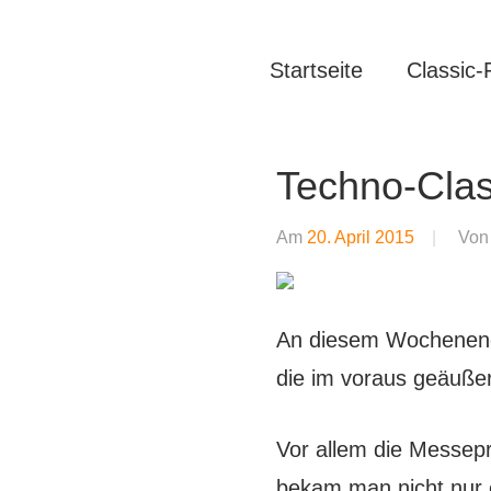
Zum
Inhalt
Oldtimer
https://oldtimer-
Startseite
Classic-
springen
*
Youngtimer
nrw.net
*
Techno-Clas
Motorsport
Am
20. April 2015
Vo
*
Tuning
An diesem Wochenende 
die im voraus geäußer
Vor allem die Messepr
bekam man nicht nur 