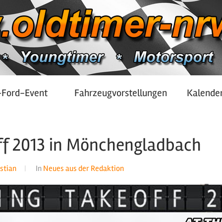
-Ford-Event
Fahrzeugvorstellungen
Kalende
ff 2013 in Mönchengladbach
istian
In
Neues aus der Redaktion