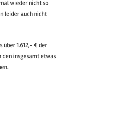
mal wieder nicht so
n leider auch nicht
 über 1.612,- € der
n den insgesamt etwas
hen.