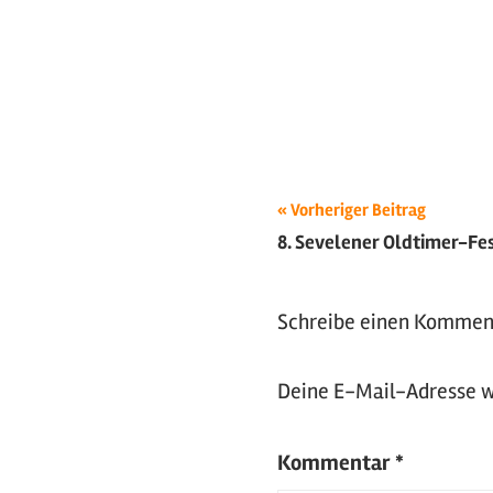
Beitragsnavigat
Schlagwörter:
Vorheriger Beitrag
8. Sevelener Oldtimer-Fes
2013
,
Tuning
Schreibe einen Kommen
Deine E-Mail-Adresse wi
Kommentar
*