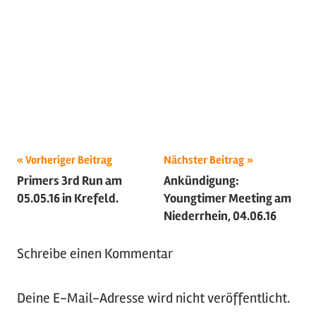
Beitragsnavigation
Schlagwörter:
Vorheriger Beitrag
Nächster Beitrag
Primers 3rd Run am
Ankündigung:
2016
,
05.05.16 in Krefeld.
Youngtimer Meeting am
Oldtimer
,
Niederrhein, 04.06.16
Sportwagen
Schreibe einen Kommentar
Deine E-Mail-Adresse wird nicht veröffentlicht.