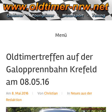
Zum
Inhalt
springen
Oldtimer
https://oldtimer-
Menü
*
Youngtimer
nrw.net
*
Oldtimertreffen auf der
Motorsport
*
Galopprennbahn Krefeld
Tuning
am 08.05.16
Am
8. Mai 2016
Von
Christian
In
Neues aus der
Redaktion