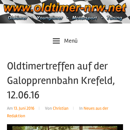
Zum
Inhalt
springen
Oldtimer
https://oldtimer-
Menü
*
Youngtimer
nrw.net
*
Oldtimertreffen auf der
Motorsport
*
Galopprennbahn Krefeld,
Tuning
12.06.16
Am
13. Juni 2016
Von
Christian
In
Neues aus der
Redaktion