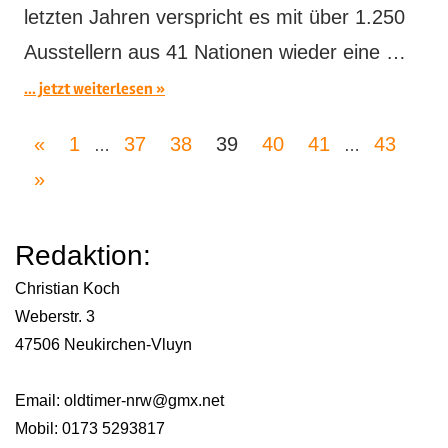
letzten Jahren verspricht es mit über 1.250
Ausstellern aus 41 Nationen wieder eine …
... jetzt weiterlesen
Seitennummerierung
Vorherige
«
1
37
38
39
40
41
43
…
…
der
Nächste
Beiträge
»
Beiträge
Beiträge
Redaktion:
Christian Koch
Weberstr. 3
47506 Neukirchen-Vluyn
Email:
oldtimer-nrw@gmx.net
Mobil: 0173 5293817