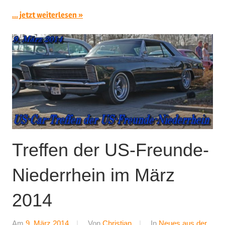
... jetzt weiterlesen
Treffen der US-Freunde-
Niederrhein im März
2014
Am
9. März 2014
Von
Christian
In
Neues aus der