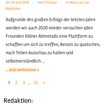
Am
29. Juni 2020
Von
Christian
In
Neues aus der
Redaktion
Aufgrunde des großen Erfolgs der letzten Jahre
werden wir auch 2020 wieder versuchen allen
Freunden Kölner Altmetalls eine Plattform zu
schaffen um sich zu treffen, Benzin zu quatschen,
nach Teilen Ausschau zu halten und
selbstverständlich …
... jetzt weiterlesen
Seitennummerierung
Nächste
1
2
3
13
»
…
Beiträge
der
Redaktion:
Beiträge