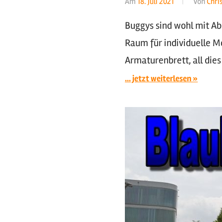
Am
18. Juli 2021
Von
Chri
Buggys sind wohl mit Ab
Raum für individuelle M
Armaturenbrett, all die
... jetzt weiterlesen