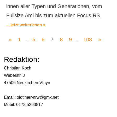
innen aller Typen und Generationen, vom
Fullsize Ami bis zum aktuellen Focus RS.
... jetzt weiterlesen
Seitennummerierung
Vorherige
Nächste
«
1
5
6
7
8
9
108
»
…
…
Beiträge
Beiträg
der
Redaktion:
Beiträge
Christian Koch
Weberstr. 3
47506 Neukirchen-Vluyn
Email:
oldtimer-nrw@gmx.net
Mobil: 0173 5293817