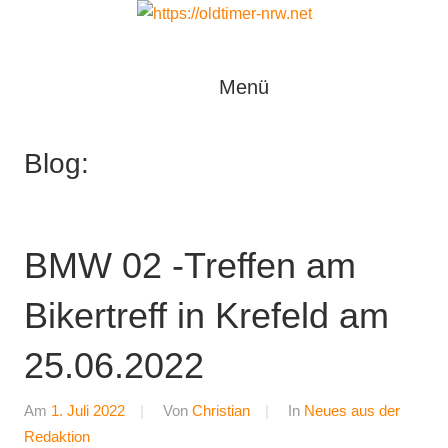
Zum
Inhalt
Oldtimer
springen
https://oldtimer-
Menü
*
Youngtimer
nrw.net
*
Blog:
Motorsport
*
Tuning
BMW 02 -Treffen am
Bikertreff in Krefeld am
25.06.2022
Am
1. Juli 2022
Von
Christian
In
Neues aus der
Redaktion