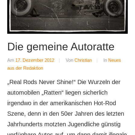
Die gemeine Autoratte
Am
17. Dezember 2012
Von
Christian
In
Neues
aus der Redaktion
„Real Rods Never Shine!“ Die Wurzeln der
automobilen „Ratten“ liegen sicherlich
irgendwo in der amerikanischen Hot-Rod
Szene, denn in den 50er Jahren des letzten
Jahrhunderts motzten Jugendliche günstig
verfügbare Autos auf, um dann damit illegale