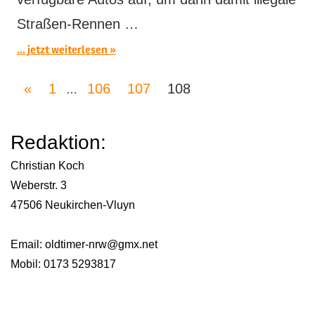
Straßen-Rennen …
... jetzt weiterlesen
Seitennummerierung
Vorherige
«
1
106
107
108
…
der
Beiträge
Redaktion:
Beiträge
Christian Koch
Weberstr. 3
47506 Neukirchen-Vluyn
Email:
oldtimer-nrw@gmx.net
Mobil: 0173 5293817