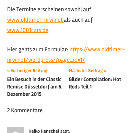
Die Termine erscheinen sowohl auf
www.oldtimer-nrw.net
als auch auf
www.1001cars.de
.
Hier gehts zum Formular:
https://www.oldtimer-
nrw.net/wordpress/?page_id=17
Beitragsnavigation
Schlagwörter:
Vorheriger Beitrag
Nächster Beitrag
Ein Besuch in der Classic
Bilder Compilation: Hot
2016
,
Remise Düsseldorf am 6.
Rods Teil 1
Termine
Dezember 2015
2 Kommentare
Heiko Henschel
sagt: