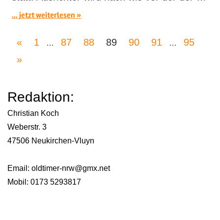
... jetzt weiterlesen
Seitennummerierung
Vorherige
«
1
87
88
89
90
91
95
…
…
der
Nächste
Beiträge
»
Beiträge
Beiträge
Redaktion:
Christian Koch
Weberstr. 3
47506 Neukirchen-Vluyn
Email:
oldtimer-nrw@gmx.net
Mobil: 0173 5293817