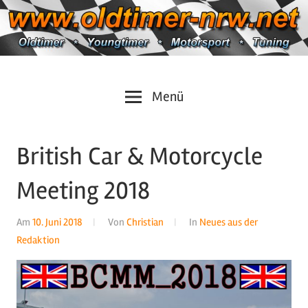
Zum
Inhalt
springen
Oldtimer
https://oldtimer-
Menü
*
Youngtimer
nrw.net
*
British Car & Motorcycle
Motorsport
*
Meeting 2018
Tuning
Am
10. Juni 2018
Von
Christian
In
Neues aus der
Redaktion