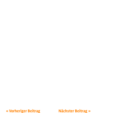
Beitragsnavigation
Schlagwörter:
Vorheriger Beitrag
Nächster Beitrag