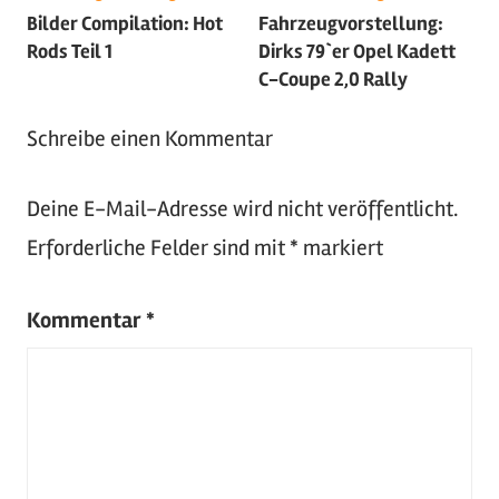
Bilder Compilation: Hot
Fahrzeugvorstellung:
2015
,
Rods Teil 1
Dirks 79`er Opel Kadett
Oldtimer
,
C-Coupe 2,0 Rally
US-
Cars
,
Schreibe einen Kommentar
Youngtimer
Deine E-Mail-Adresse wird nicht veröffentlicht.
Erforderliche Felder sind mit
*
markiert
Kommentar
*