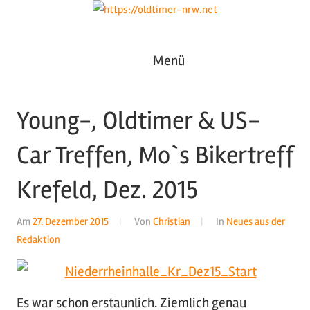
Zum
Inhalt
Oldtimer
springen
https://oldtimer-
Menü
*
Youngtimer
nrw.net
*
Young-, Oldtimer & US-
Motorsport
*
Car Treffen, Mo`s Bikertreff
Tuning
Krefeld, Dez. 2015
Am
27. Dezember 2015
Von
Christian
In
Neues aus der
Redaktion
Es war schon erstaunlich. Ziemlich genau