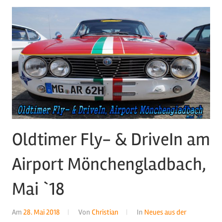
Oldtimer Fly- & DriveIn am
Airport Mönchengladbach,
Mai `18
Am
28. Mai 2018
Von
Christian
In
Neues aus der