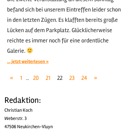
befand sich bei unserem Eintreffen leider schon
in den letzten Zügen. Es klafften bereits große
Lücken auf dem Parkplatz. Glücklicherweise
reichte es immer noch für eine ordentliche
Galerie.
... jetzt weiterlesen
Seitennummerierung
Vorherige
Nächste
«
1
20
21
22
23
24
»
…
Beiträge
Beiträge
der
Redaktion:
Beiträge
Christian Koch
Weberstr. 3
47506 Neukirchen-Vluyn