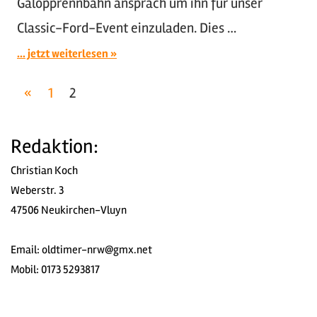
Galopprennbahn ansprach um ihn für unser
Classic-Ford-Event einzuladen. Dies …
... jetzt weiterlesen
Seitennummerierung
Vorherige
«
1
2
Beiträge
der
Redaktion:
Beiträge
Christian Koch
Weberstr. 3
47506 Neukirchen-Vluyn
Email:
oldtimer-nrw@gmx.net
Mobil: 0173 5293817